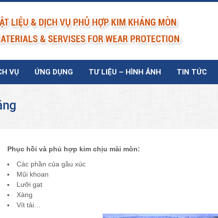
CH VỤ
ỨNG DỤNG
TƯ LIỆU – HÌNH ẢNH
TIN TỨC
áng
Phục hồi và phủ hợp kim chịu mài mòn:
Các phần của gầu xúc
Mũi khoan
Lưỡi gạt
Xàng
Vít tải…