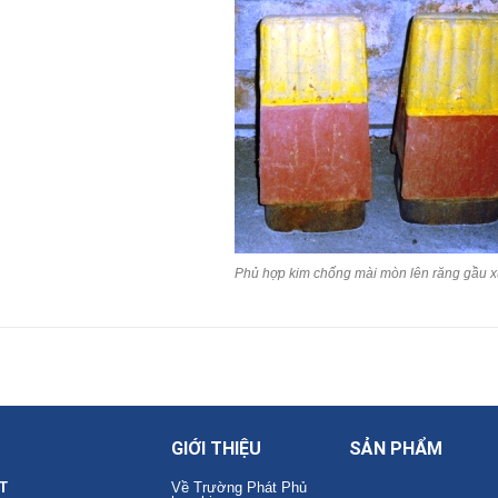
Phủ hợp kim chống mài mòn lên răng gầu 
GIỚI THIỆU
SẢN PHẨM
T
Về Trường Phát Phủ