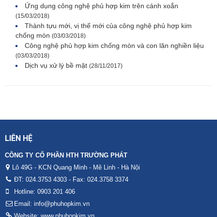
Ứng dụng công nghệ phủ hợp kim trên cánh xoắn
(15/03/2018)
Thành tựu mới, vị thế mới của công nghệ phủ hợp kim
chống mòn
(03/03/2018)
Công nghệ phủ hợp kim chống mòn và con lăn nghiền liệu
(03/03/2018)
Dịch vụ xử lý bề mặt
(28/11/2017)
LIÊN HỆ
CÔNG TY CỔ PHẦN HTH TRƯỜNG PHÁT
Lô 49G - KCN Quang Minh - Mê Linh - Hà Nội
ĐT: 024.3753 4303 - Fax: 024.3758 3374
Hotline: 0903 201 406
Email: info@phuhopkim.vn
Website: www.phuhopkim.vn