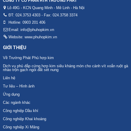
CÔNG TY CỔ PHẦN HTH TRƯỜNG PHÁT
Lô 49G - KCN Quang Minh - Mê Linh - Hà Nội
ĐT: 024.3753 4303 - Fax: 024.3758 3374
Hotline: 0903 201 406
Email: info@phuhopkim.vn
Website: www.phuhopkim.vn
GIỚI THIỆU
Về Trường Phát Phủ hợp kim
Dịch vụ phủ đắp cứng hợp kim siêu kháng mòn cho cánh vít xoắn ruột gà
nhào trộn gạch ngói đất sét nung
Liên hệ
Tư liệu – Hình ảnh
Ứng dụng
Các ngành khác
Công nghiệp Dầu khí
Công nghiệp Khai khoáng
Công nghiệp Xi Măng